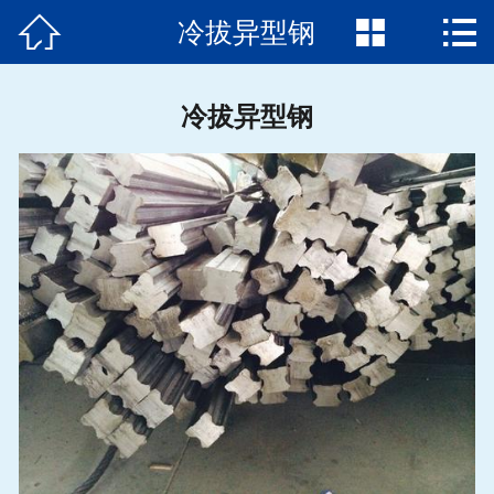



冷拔异型钢
首页

公司简介
冷拔异型钢
产品展示
新闻动态
加工中心
应用案例
冷拔知识
联系方式