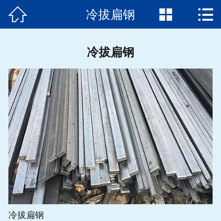



冷拔扁钢
首页

公司简介
冷拔扁钢
产品展示
新闻动态
加工中心
应用案例
冷拔知识
联系方式
冷拔扁钢