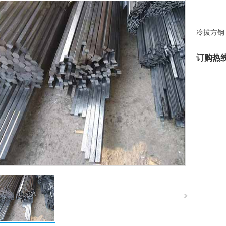
冷拔方钢
订购热