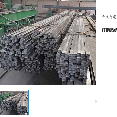
冷拔方钢
订购热